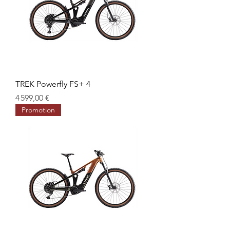
TREK Powerfly FS+ 4
Prix
4 599,00 €
Promotion