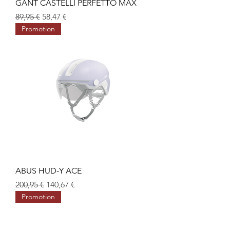
GANT CASTELLI PERFETTO MAX
Prix original
Prix promotionnel
89,95 €
58,47 €
Promotion
ABUS HUD-Y ACE
Prix original
Prix promotionnel
200,95 €
140,67 €
Promotion