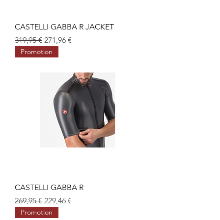
CASTELLI GABBA R JACKET
Prix original
Prix promotionnel
319,95 €
271,96 €
Promotion
CASTELLI GABBA R
Prix original
Prix promotionnel
269,95 €
229,46 €
Promotion