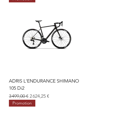
ADRIS L'ENDURANCE SHIMANO
105 Di2
Prix original
Prix promotionnel
3 499,00 €
2 624,25 €
Promotion