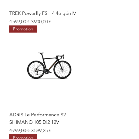
TREK Powerfly FS+ 4 4e gén M
Prix original
Prix promotionnel
4 599,00 €
3 900,00 €
Promotion
ADRIS Le Performance S2
SHIMANO 105 DI2 12V
Prix original
Prix promotionnel
4 799,00 €
3 599,25 €
Promotion