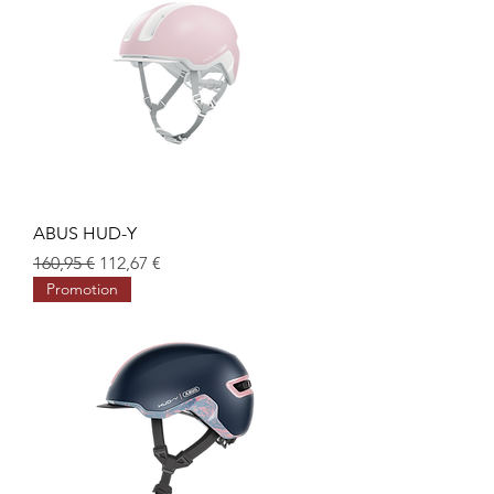
ABUS HUD-Y
Prix original
Prix promotionnel
160,95 €
112,67 €
Promotion