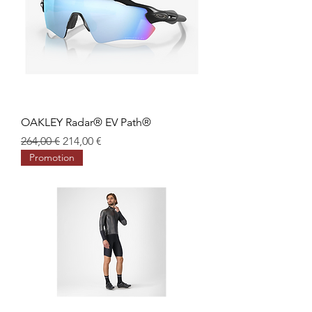
OAKLEY Radar® EV Path®
Prix original
Prix promotionnel
264,00 €
214,00 €
Promotion