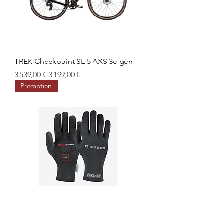
TREK Checkpoint SL 5 AXS 3e gén
Prix original
Prix promotionnel
3 539,00 €
3 199,00 €
Promotion