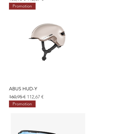
Promotion
ABUS HUD-Y
Prix original
Prix promotionnel
160,95 €
112,67 €
Promotion