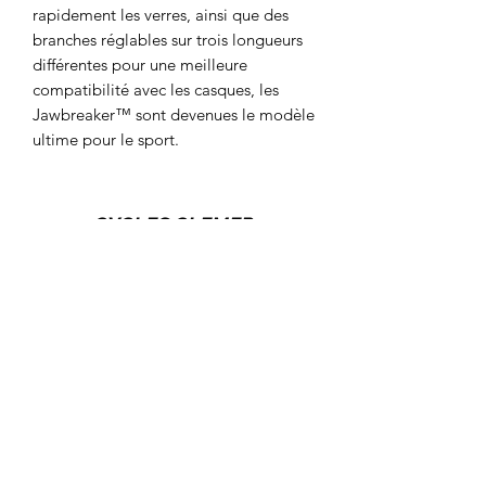
rapidement les verres, ainsi que des
branches réglables sur trois longueurs
différentes pour une meilleure
compatibilité avec les casques, les
Jawbreaker™ sont devenues le modèle
ultime pour le sport.
CYCLES CLEMER
cyclesclemer@outlook.com
18 Rue Bernard Palissy 60000 Beauvais,
France
03.44.45.54.73
124 A Rue du Général De Gaulle 60510 La
Neuville-en-Hez, France