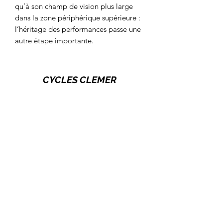
qu’à son champ de vision plus large
dans la zone périphérique supérieure :
l’héritage des performances passe une
autre étape importante.
CYCLES CLEMER
cyclesclemer@outlook.com
18 Rue Bernard Palissy 60000 Beauvais,
France
03.44.45.54.73
124 A Rue du Général De Gaulle 60510 La
Neuville-en-Hez, France
03.44.68.03.72