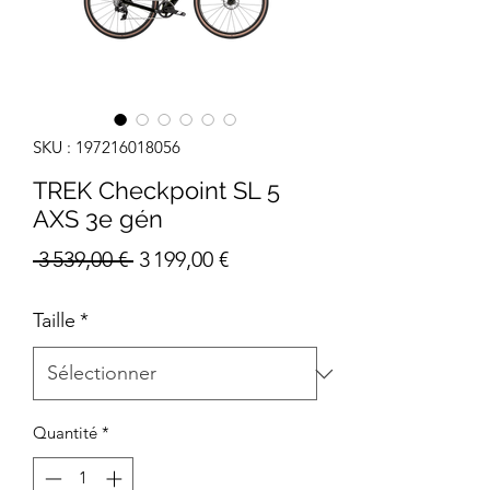
SKU : 197216018056
TREK Checkpoint SL 5
AXS 3e gén
Prix
Prix
 3 539,00 € 
3 199,00 €
original
promotionnel
Taille
*
Quantité
*