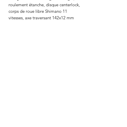
roulement étanche, disque centerlock,
corps de roue libre Shimano 11
vitesses, axe traversant 142x12 mm
- Blocage roue arrière :
Axe traversant
Bontrager Switch cannelé, levier
amovible
- Pneu :
Bontrager Girona RSL GR,
Tubeless Ready, protection
anticrevaison GR, tringle en aramide,
220 tpi, 700x42 mm
- Selle :
Verse Short Comp, rails en
acier, largeur 145 mm
- Tige de selle :
Carbone Bontrager,
27,2 mm, déport de 8 mm, longueur
de 330 mm