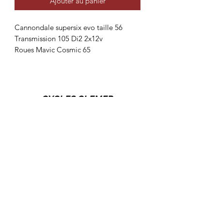
Ajouter au panier
Cannondale supersix evo taille 56
Transmission 105 Di2 2x12v
Roues Mavic Cosmic 65
CYCLES CLEMER
cyclesclemer@outlook.com
18 Rue Bernard Palissy 60000 Beauvais,
France
03.44.45.54.73
124 A Rue du Général De Gaulle 60510 La
Neuville-en-Hez, France
03.44.68.03.72