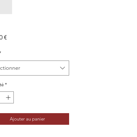
Prix
0 €
*
ctionner
té
*
Ajouter au panier