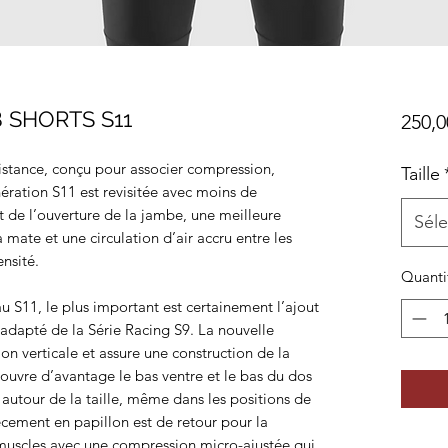
B SHORTS S11
250,0
istance, conçu pour associer compression,
Taille
ration S11 est revisitée avec moins de
 et de l’ouverture de la jambe, une meilleure
Séle
ra mate et une circulation d’air accru entre les
nsité.
Quanti
 S11, le plus important est certainement l’ajout
 adapté de la Série Racing S9. La nouvelle
ion verticale et assure une construction de la
recouvre d’avantage le bas ventre et le bas du dos
 autour de la taille, même dans les positions de
ècement en papillon est de retour pour la
muscles avec une compression micro-ajustée qui